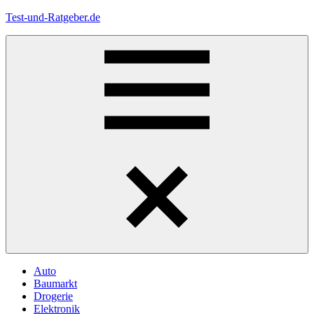
Zum
Test-und-Ratgeber.de
Inhalt
springen
Menü
Auto
Baumarkt
Drogerie
Elektronik