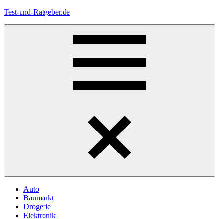
Zum
Test-und-Ratgeber.de
Inhalt
springen
Menü
Auto
Baumarkt
Drogerie
Elektronik