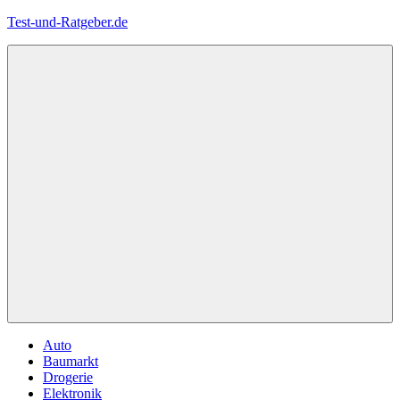
Zum
Test-und-Ratgeber.de
Inhalt
springen
Menü
Auto
Baumarkt
Drogerie
Elektronik