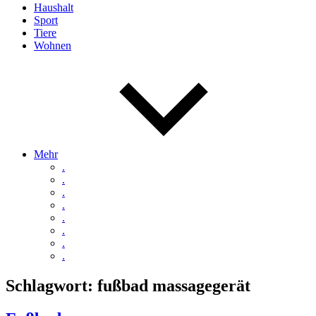
Haushalt
Sport
Tiere
Wohnen
Mehr
.
.
.
.
.
.
.
.
Schlagwort:
fußbad massagegerät