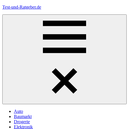
Zum
Test-und-Ratgeber.de
Inhalt
springen
Menü
Auto
Baumarkt
Drogerie
Elektronik