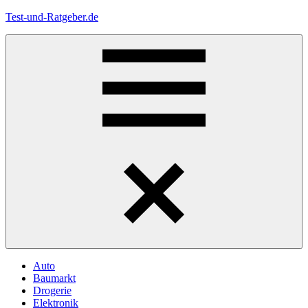
Zum
Test-und-Ratgeber.de
Inhalt
springen
Menü
Auto
Baumarkt
Drogerie
Elektronik