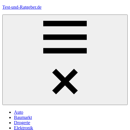
Zum
Test-und-Ratgeber.de
Inhalt
springen
Menü
Auto
Baumarkt
Drogerie
Elektronik