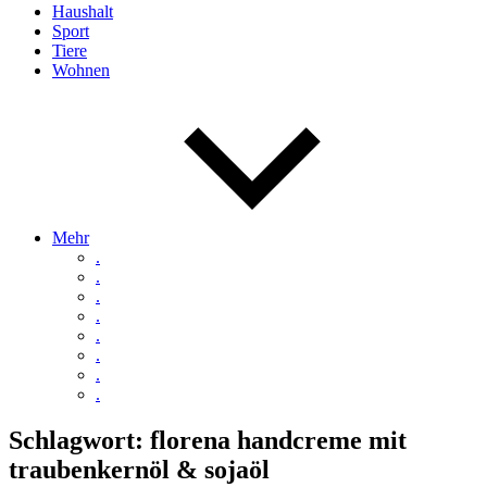
Haushalt
Sport
Tiere
Wohnen
Mehr
.
.
.
.
.
.
.
.
Schlagwort:
florena handcreme mit
traubenkernöl & sojaöl