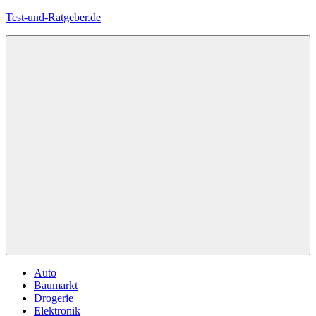
Zum
Test-und-Ratgeber.de
Inhalt
springen
Menü
Auto
Baumarkt
Drogerie
Elektronik