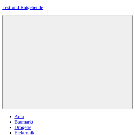
Zum
Test-und-Ratgeber.de
Inhalt
springen
Menü
Auto
Baumarkt
Drogerie
Elektronik