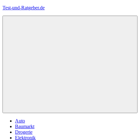
Zum
Test-und-Ratgeber.de
Inhalt
springen
Menü
Auto
Baumarkt
Drogerie
Elektronik