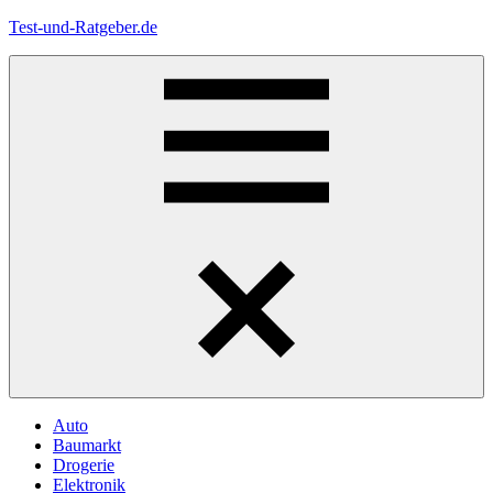
Zum
Test-und-Ratgeber.de
Inhalt
springen
Menü
Auto
Baumarkt
Drogerie
Elektronik