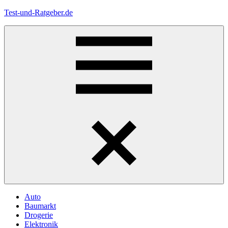
Zum
Test-und-Ratgeber.de
Inhalt
springen
Menü
Auto
Baumarkt
Drogerie
Elektronik