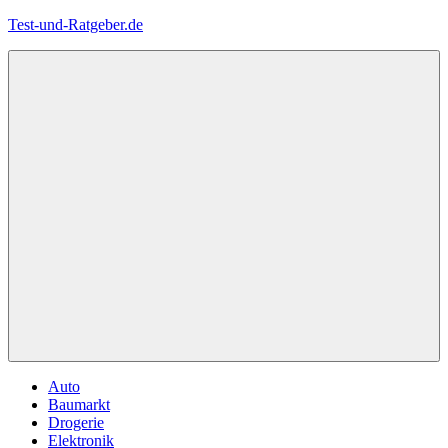
Zum
Test-und-Ratgeber.de
Inhalt
springen
Menü
Auto
Baumarkt
Drogerie
Elektronik