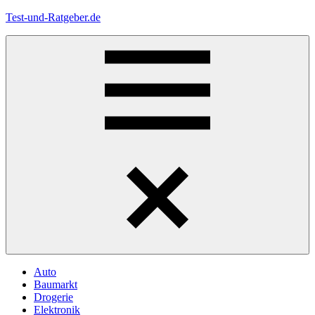
Zum
Test-und-Ratgeber.de
Inhalt
springen
Menü
Auto
Baumarkt
Drogerie
Elektronik