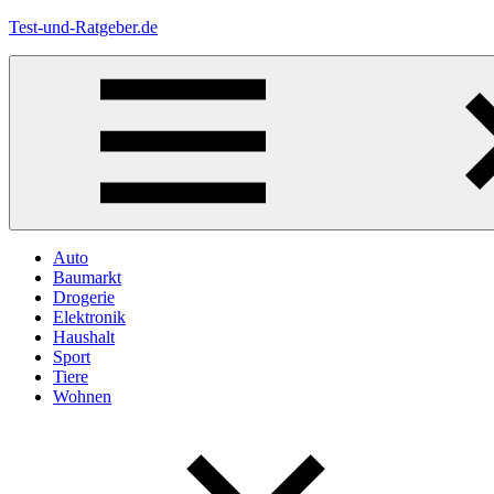
Zum
Test-und-Ratgeber.de
Inhalt
springen
Menü
Auto
Baumarkt
Drogerie
Elektronik
Haushalt
Sport
Tiere
Wohnen