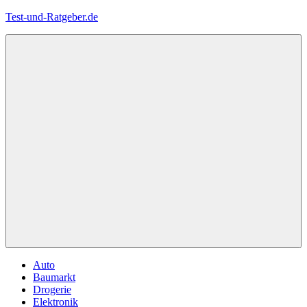
Zum
Test-und-Ratgeber.de
Inhalt
springen
Menü
Auto
Baumarkt
Drogerie
Elektronik