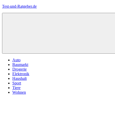
Zum
Test-und-Ratgeber.de
Inhalt
springen
Menü
Auto
Baumarkt
Drogerie
Elektronik
Haushalt
Sport
Tiere
Wohnen