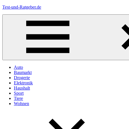
Zum
Test-und-Ratgeber.de
Inhalt
springen
Menü
Auto
Baumarkt
Drogerie
Elektronik
Haushalt
Sport
Tiere
Wohnen