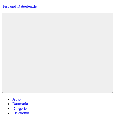
Zum
Test-und-Ratgeber.de
Inhalt
springen
Menü
Auto
Baumarkt
Drogerie
Elektronik