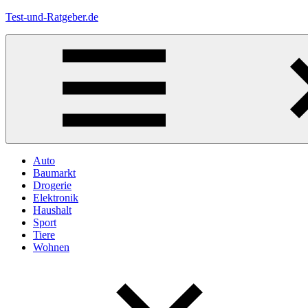
Zum
Test-und-Ratgeber.de
Inhalt
springen
Menü
Auto
Baumarkt
Drogerie
Elektronik
Haushalt
Sport
Tiere
Wohnen