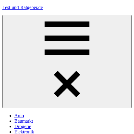
Zum
Test-und-Ratgeber.de
Inhalt
springen
Menü
Auto
Baumarkt
Drogerie
Elektronik