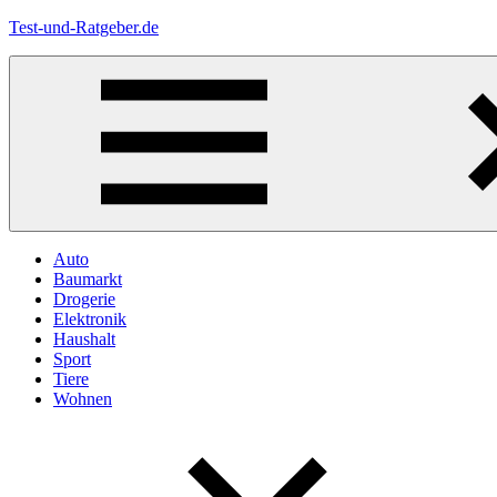
Zum
Test-und-Ratgeber.de
Inhalt
springen
Menü
Auto
Baumarkt
Drogerie
Elektronik
Haushalt
Sport
Tiere
Wohnen