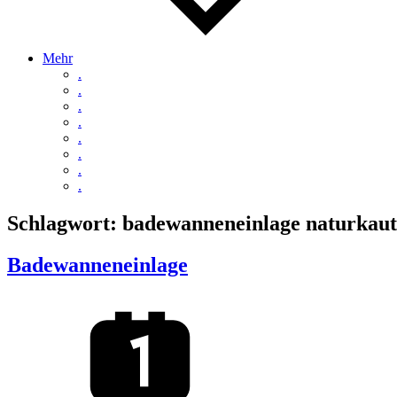
Mehr
.
.
.
.
.
.
.
.
Schlagwort:
badewanneneinlage naturkau
Badewanneneinlage