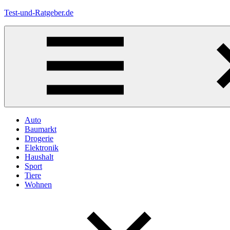
Zum
Test-und-Ratgeber.de
Inhalt
springen
Menü
Auto
Baumarkt
Drogerie
Elektronik
Haushalt
Sport
Tiere
Wohnen