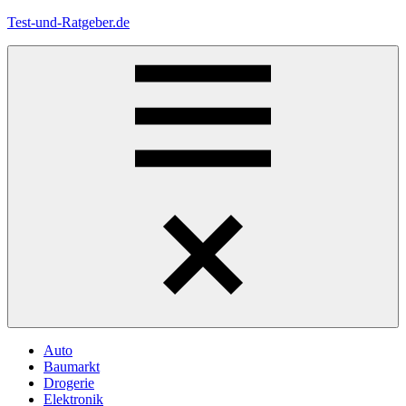
Zum
Test-und-Ratgeber.de
Inhalt
springen
Menü
Auto
Baumarkt
Drogerie
Elektronik