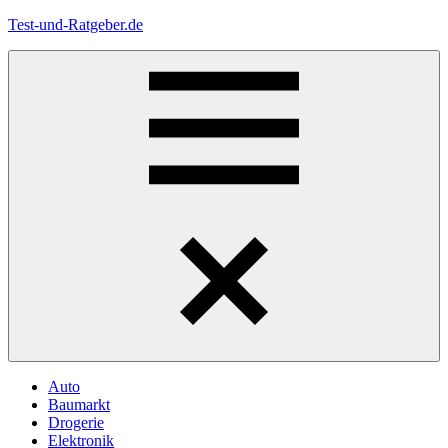
Zum
Test-und-Ratgeber.de
Inhalt
springen
Menü
Auto
Baumarkt
Drogerie
Elektronik