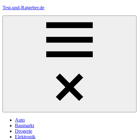
Zum
Test-und-Ratgeber.de
Inhalt
springen
Menü
Auto
Baumarkt
Drogerie
Elektronik