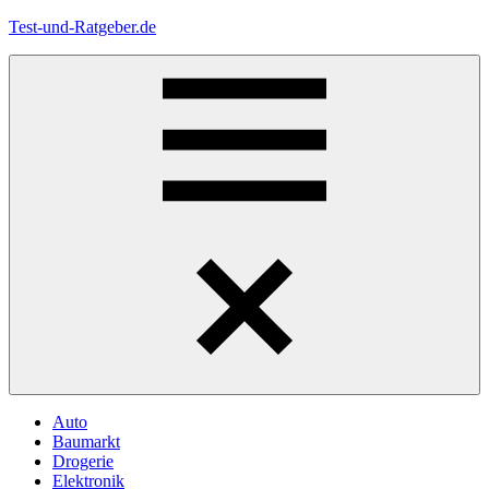
Zum
Test-und-Ratgeber.de
Inhalt
springen
Menü
Auto
Baumarkt
Drogerie
Elektronik