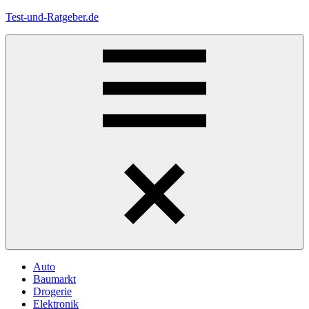
Zum
Test-und-Ratgeber.de
Inhalt
springen
Menü
Auto
Baumarkt
Drogerie
Elektronik