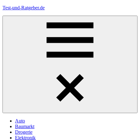
Zum
Test-und-Ratgeber.de
Inhalt
springen
Menü
Auto
Baumarkt
Drogerie
Elektronik