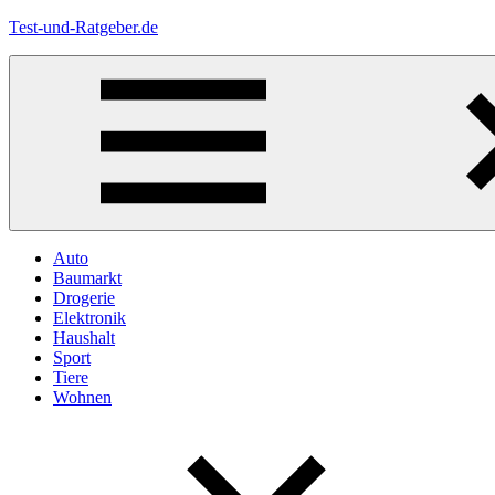
Zum
Test-und-Ratgeber.de
Inhalt
springen
Menü
Auto
Baumarkt
Drogerie
Elektronik
Haushalt
Sport
Tiere
Wohnen