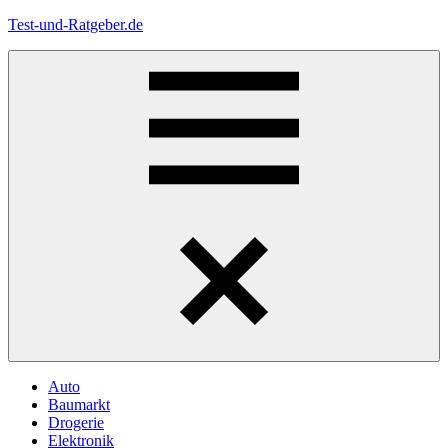
Zum
Test-und-Ratgeber.de
Inhalt
springen
Menü
Auto
Baumarkt
Drogerie
Elektronik