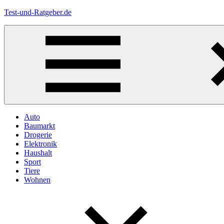
Zum
Test-und-Ratgeber.de
Inhalt
springen
Menü
Auto
Baumarkt
Drogerie
Elektronik
Haushalt
Sport
Tiere
Wohnen