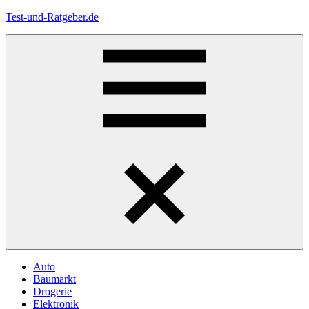
Zum
Test-und-Ratgeber.de
Inhalt
springen
Menü
Auto
Baumarkt
Drogerie
Elektronik