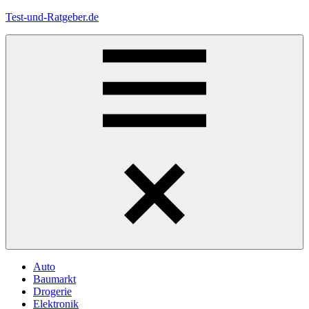
Zum
Test-und-Ratgeber.de
Inhalt
springen
Menü
Auto
Baumarkt
Drogerie
Elektronik