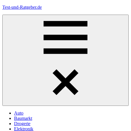
Zum
Test-und-Ratgeber.de
Inhalt
springen
Menü
Auto
Baumarkt
Drogerie
Elektronik