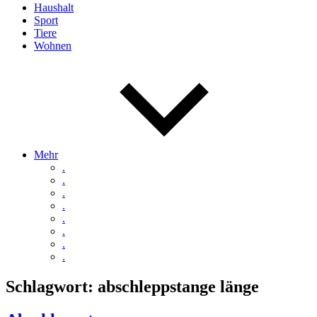
Haushalt
Sport
Tiere
Wohnen
Mehr
.
.
.
.
.
.
.
.
Schlagwort:
abschleppstange länge