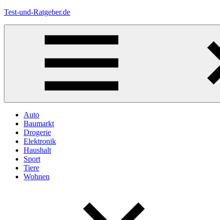
Zum
Test-und-Ratgeber.de
Inhalt
springen
Menü
Auto
Baumarkt
Drogerie
Elektronik
Haushalt
Sport
Tiere
Wohnen