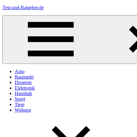
Zum
Test-und-Ratgeber.de
Inhalt
springen
Menü
Auto
Baumarkt
Drogerie
Elektronik
Haushalt
Sport
Tiere
Wohnen