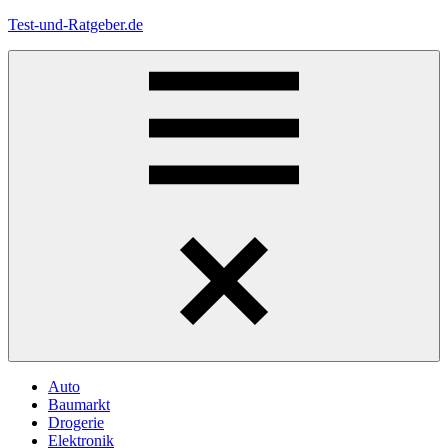
Zum
Test-und-Ratgeber.de
Inhalt
springen
Menü
Auto
Baumarkt
Drogerie
Elektronik